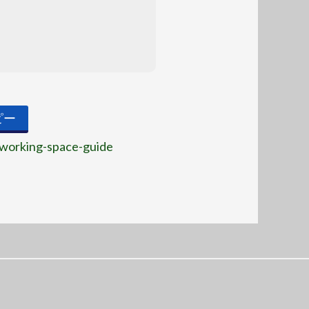
ピー
oworking-space-guide