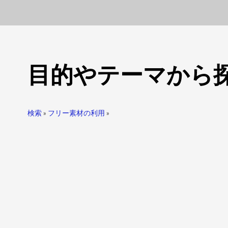
目的やテーマから
検索
»
フリー素材の利用
»