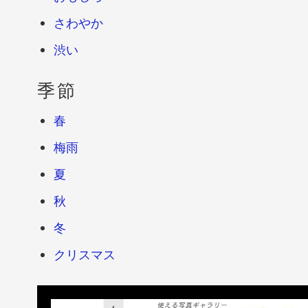
さわやか
渋い
季節
春
梅雨
夏
秋
冬
クリスマス