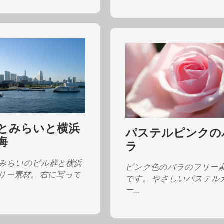
とみらいと横浜
パステルピンクの
海
ラ
みらいのビル群と横浜
ピンク色のバラのフリー
リー素材。 右に写って
です。 やさしいパステル
ー…