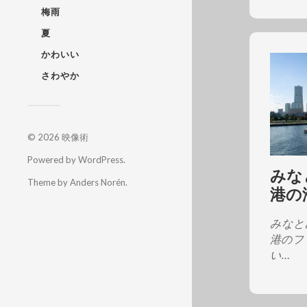
梅雨
夏
かわいい
さわやか
© 2026
映像術
Powered by
WordPress
.
みな
Theme by
Anders Norén
.
港の
みなと
港のフ
い…