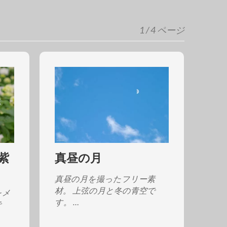
1 / 4 ページ
紫
真昼の月
真昼の月を撮ったフリー素
材。 上弦の月と冬の青空で
をメ
す。 …
で