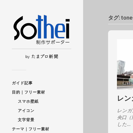
タグ:
ton
ガイド記事
目的｜フリー素材
レン
スマホ壁紙
レンガ
アイコン
央口（
文字背景
した…
テーマ｜フリー素材