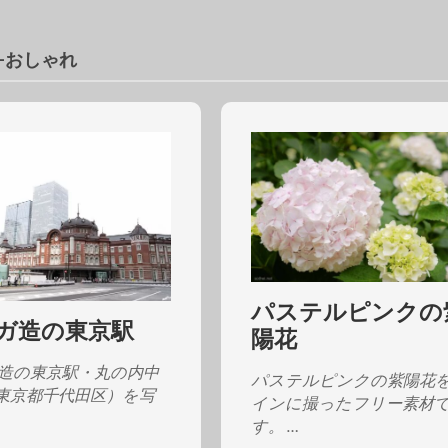
e-おしゃれ
パステルピンクの
ガ造の東京駅
陽花
造の東京駅・丸の内中
パステルピンクの紫陽花
東京都千代田区）を写
インに撮ったフリー素材
す。 …