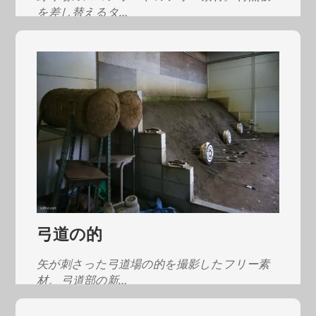
を差し替えるタ…
弓道の的
矢が刺さった弓道場の的を撮影したフリー素
材。 弓道部の新…