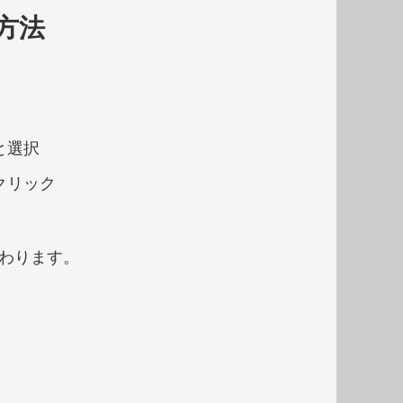
方法
と選択
クリック
替わります。