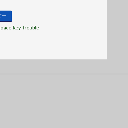
ピー
-space-key-trouble