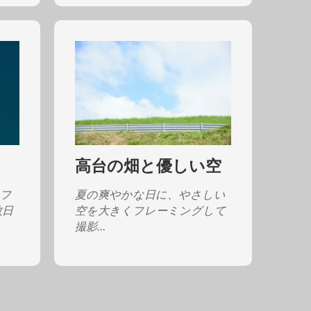
高台の畑と優しい空
のフ
夏の爽やかな日に、やさしい
数日
空を大きくフレーミングして
撮影…