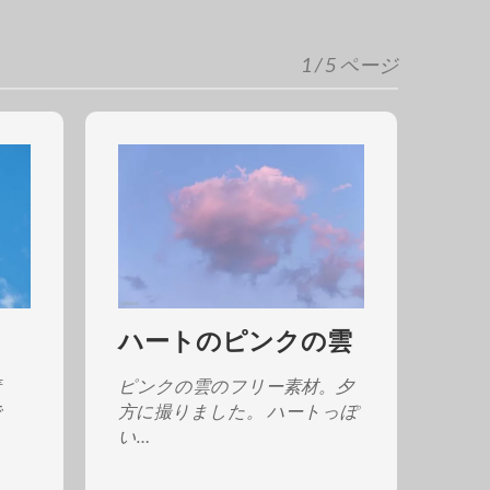
1 / 5 ページ
ハートのピンクの雲
素
ピンクの雲のフリー素材。夕
で
方に撮りました。 ハートっぽ
い…