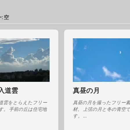
:
空
入道雲
真昼の月
道雲をとらえたフリー
真昼の月を撮ったフリー
す。 手前の丘は住宅地
材。 上弦の月と冬の青空
す。 …