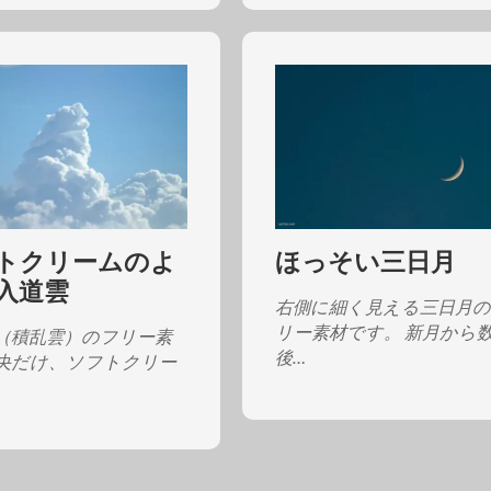
トクリームのよ
ほっそい三日月
入道雲
右側に細く見える三日月
リー素材です。 新月から
（積乱雲）のフリー素
後…
央だけ、ソフトクリー