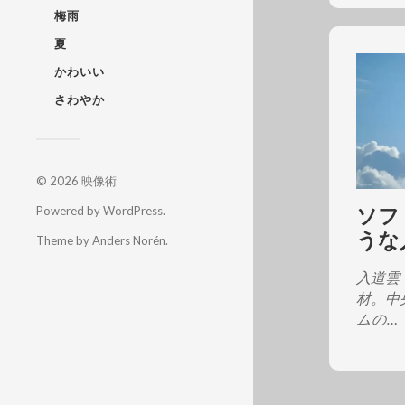
梅雨
夏
かわいい
さわやか
© 2026
映像術
ソフ
Powered by
WordPress
.
うな
Theme by
Anders Norén
.
入道雲
材。中
ムの…