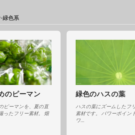
or-緑色系
めのピーマン
緑色のハスの葉
のピーマンを、夏の直
ハスの葉にズームしたフ
撮ったフリー素材。 畑
素材です。 パワーポイン
ワ…