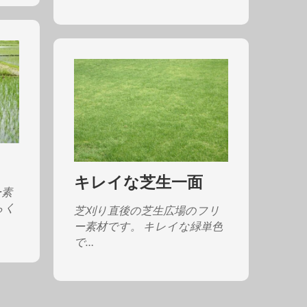
キレイな芝生一面
ー素
らく
芝刈り直後の芝生広場のフリ
ー素材です。 キレイな緑単色
で…