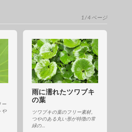
1 / 4 ページ
雨に濡れたツワブキ
の葉
リー
トや
ツワブキの葉のフリー素材。
つやのある丸い形が特徴の常
緑の…