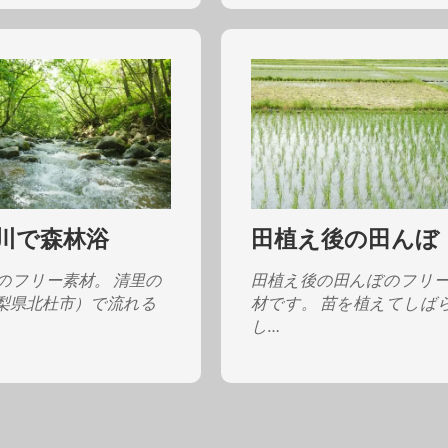
川で森林浴
田植え後の田んぼ
のフリー素材。 清里の
田植え後の田んぼのフリ
梨県北杜市）で流れる
材です。 苗を植えてしば
し…