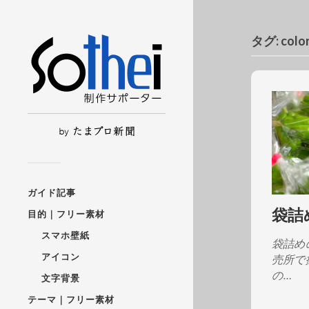
タグ:
col
ガイド記事
袋詰
目的｜フリー素材
スマホ壁紙
袋詰め
アイコン
売所で
の…
文字背景
テーマ｜フリー素材