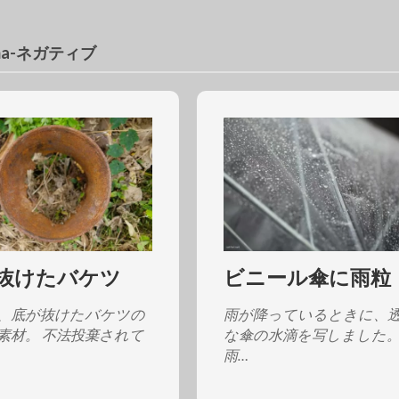
ema-ネガティブ
抜けたバケツ
ビニール傘に雨粒
、底が抜けたバケツの
雨が降っているときに、
素材。 不法投棄されて
な傘の水滴を写しました。
雨…