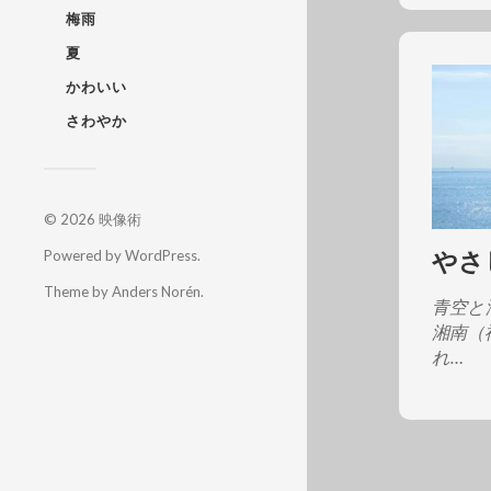
梅雨
夏
かわいい
さわやか
© 2026
映像術
やさ
Powered by
WordPress
.
Theme by
Anders Norén
.
青空と
湘南（
れ…