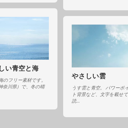
しい青空と海
やさしい雲
海のフリー素材です。
神奈川県）で、冬の晴
うす雲と青空。 パワーポ
ト背景など、文字を載せ
読…