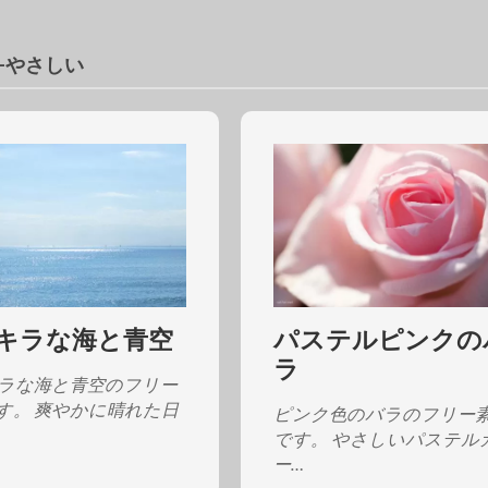
e-やさしい
キラな海と青空
パステルピンクの
ラ
ラな海と青空のフリー
す。 爽やかに晴れた日
ピンク色のバラのフリー
です。 やさしいパステル
ー…