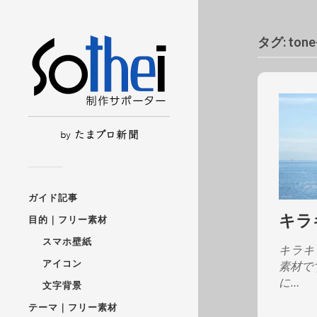
タグ:
ton
ガイド記事
キラ
目的｜フリー素材
スマホ壁紙
キラキ
アイコン
素材で
に…
文字背景
テーマ｜フリー素材