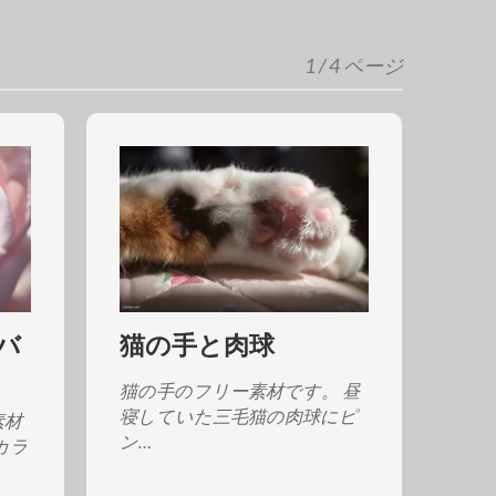
1 / 4 ページ
バ
猫の手と肉球
猫の手のフリー素材です。 昼
寝していた三毛猫の肉球にピ
素材
ン…
カラ