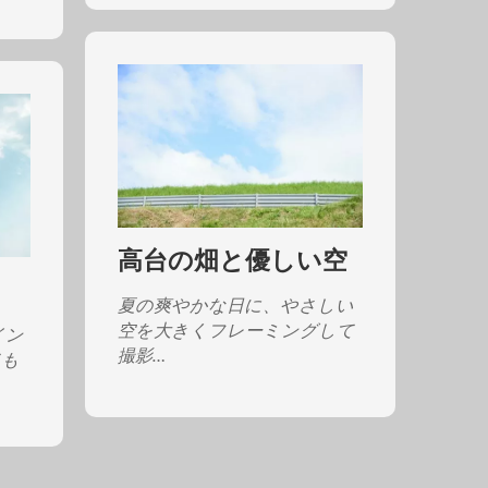
高台の畑と優しい空
夏の爽やかな日に、やさしい
空を大きくフレーミングして
イン
撮影…
ても