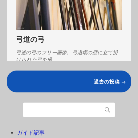
弓道の弓
弓道の弓のフリー画像。 弓道場の壁に立て掛
けられた弓を撮…
過去の投稿 →
ガイド記事