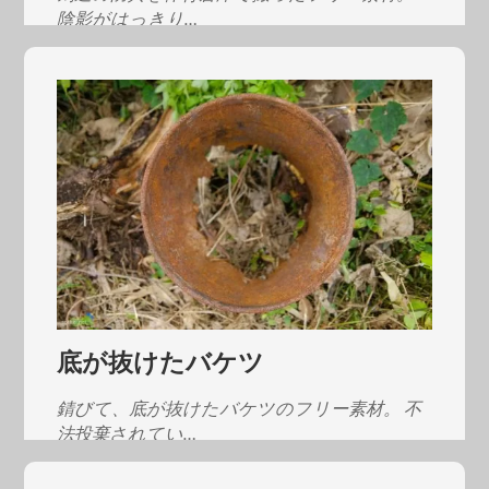
陰影がはっきり…
底が抜けたバケツ
錆びて、底が抜けたバケツのフリー素材。 不
法投棄されてい…