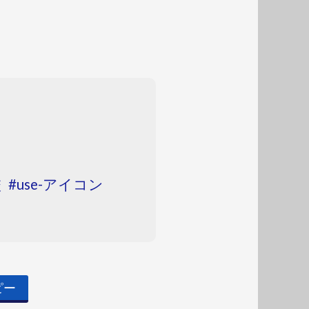
校
use-アイコン
ピー