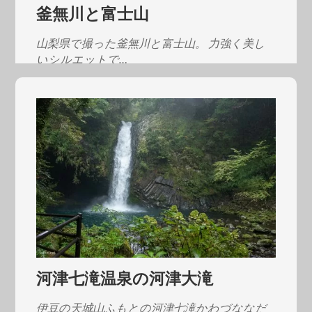
釜無川と富士山
山梨県で撮った釜無川と富士山。 力強く美し
いシルエットで…
河津七滝温泉の河津大滝
伊豆の天城山ふもとの河津七滝かわづななだ