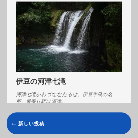
伊豆の河津七滝
河津七滝かわづななだるは、伊豆半島の名
所。最寄り駅は河津…
← 新しい投稿