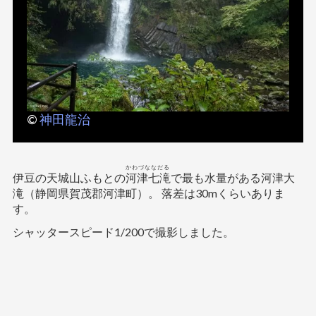
©︎
神田龍治
かわづななだる
伊豆の天城山ふもとの
河津七滝
で最も水量がある河津大
滝（静岡県賀茂郡河津町）。 落差は30mくらいありま
す。
シャッタースピード1/200で撮影しました。