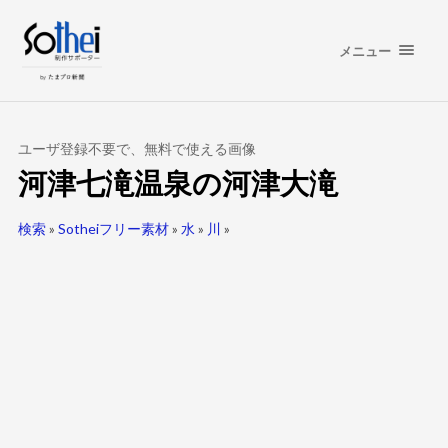
メニュー
ユーザ登録不要で、無料で使える画像
河津七滝温泉の河津大滝
検索
»
Sotheiフリー素材
»
水
»
川
»