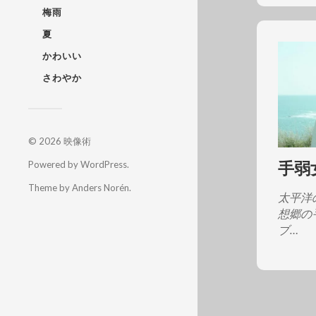
梅雨
夏
かわいい
さわやか
© 2026
映像術
手弱
Powered by
WordPress
.
Theme by
Anders Norén
.
太平洋
想郷の
ブ…