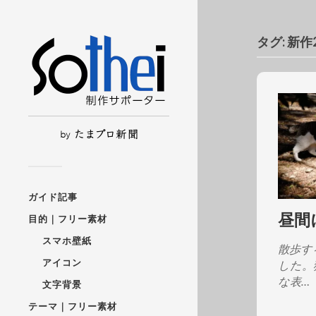
タグ:
新作2
ガイド記事
昼間
目的｜フリー素材
スマホ壁紙
散歩す
アイコン
した。
な表…
文字背景
テーマ｜フリー素材