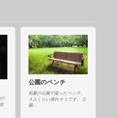
公園のベンチ
初夏の公園で撮ったベンチ。
内の
４人くらい座れそうです。 公
合
園…