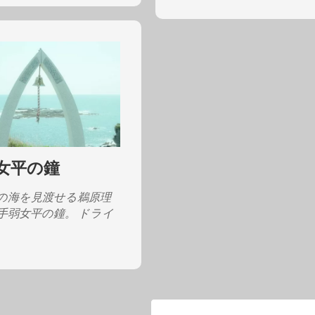
女平の鐘
の海を見渡せる鵜原理
手弱女平の鐘。 ドライ