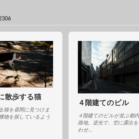
306
に散歩する猫
４階建てのビル
る猫を昼間に見つけま
４階建てのビルが並ぶ都
獲物を探しているよう
路地。逆光で、空に露出を
わせ…