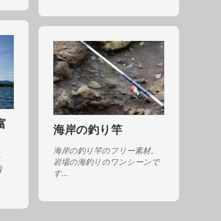
富
海岸の釣り竿
海岸の釣り竿のフリー素材。
で
岩場の海釣りのワンシーンで
撮
す…