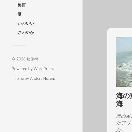
梅雨
夏
かわいい
さわやか
© 2026
映像術
Powered by
WordPress
.
Theme by
Anders Norén
.
海の
海
海の家
たフリ
た…