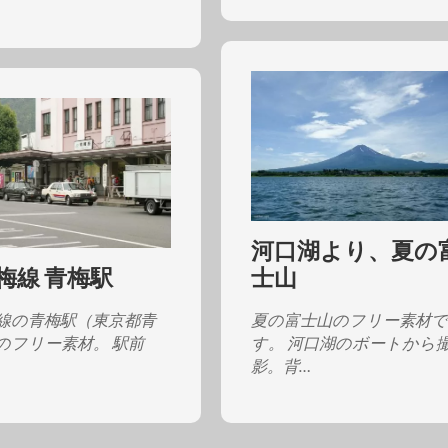
河口湖より、夏の
青梅線 青梅駅
士山
梅線の青梅駅（東京都青
夏の富士山のフリー素材
のフリー素材。 駅前
す。 河口湖のボートから
影。背…