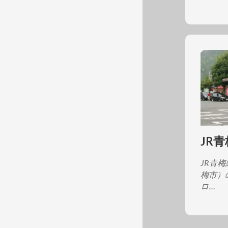
JR
JR青
梅市）
ロ…