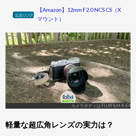
【Amazon】12mm F2.0 NCS CS（X
マウント）
カメラボディは FUJIFILM X-E4
軽量な超広角レンズの実力は？