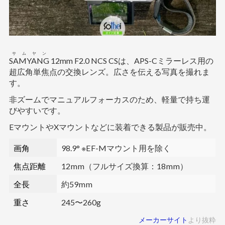
サムヤン
SAMYANG
12mm F2.0 NCS CSは、APS-Cミラーレス用の
超広角単焦点の交換レンズ。広さを伝える写真を撮れま
す。
非ズームでマニュアルフォーカスのため、軽量で持ち運
びやすいです。
EマウントやXマウントなどに装着できる製品が販売中。
画角
98.9° ※EF-Mマウント用を除く
焦点距離
12mm（フルサイズ換算：18mm）
全長
約59mm
重さ
245〜260g
メーカーサイト
より抜粋