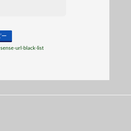
ピー
sense-url-black-list