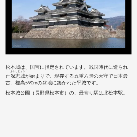
松本城は、国宝に指定されています。戦国時代に造られ
ふかしじょう
た
深志城
が始まりで、現存する五重六階の天守で日本最
古。標高590mの盆地に築かれた平城です。
松本城公園（長野県松本市）の、最寄り駅は北松本駅。