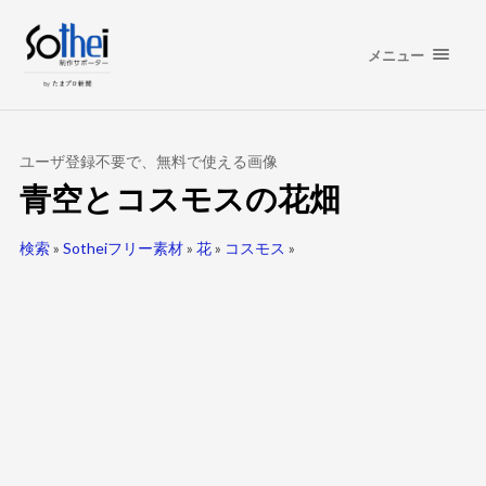
メニュー
ユーザ登録不要で、無料で使える画像
青空とコスモスの花畑
検索
»
Sotheiフリー素材
»
花
»
コスモス
»