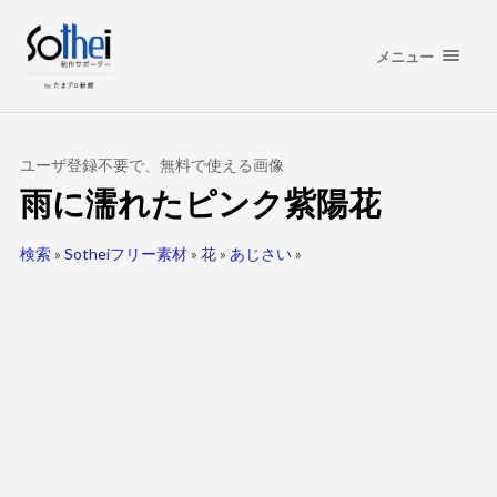
メニュー
ユーザ登録不要で、無料で使える画像
雨に濡れたピンク紫陽花
検索
»
Sotheiフリー素材
»
花
»
あじさい
»