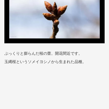
ぷっくりと膨らんだ桜の蕾。開花間近です。
玉縄桜というソメイヨシノから生まれた品種。