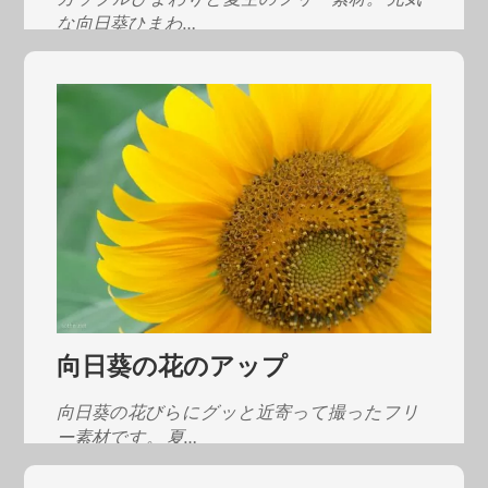
な向日葵ひまわ…
向日葵の花のアップ
向日葵の花びらにグッと近寄って撮ったフリ
ー素材です。 夏…