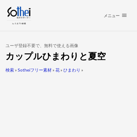
メニュー
ユーザ登録不要で、無料で使える画像
カップルひまわりと夏空
検索
»
Sotheiフリー素材
»
花
»
ひまわり
»