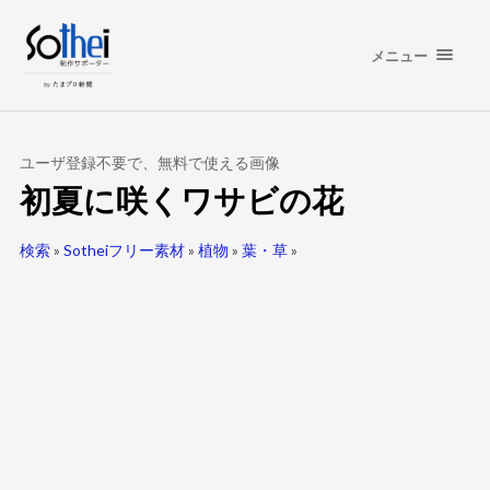
メニュー
ユーザ登録不要で、無料で使える画像
初夏に咲くワサビの花
検索
»
Sotheiフリー素材
»
植物
»
葉・草
»