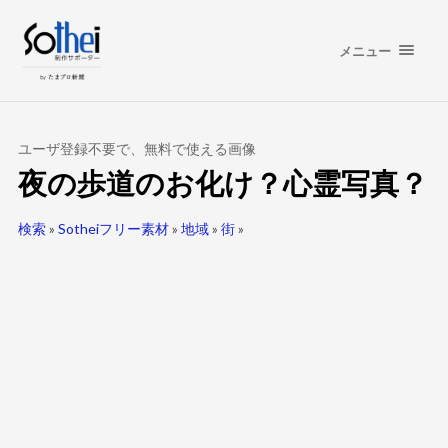
メニュー
ユーザ登録不要で、無料で使える画像
夜の歩道のお化け？心霊写真？
検索
»
Sotheiフリー素材
»
地域
»
街
»