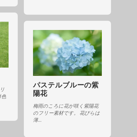
パステルブルーの紫
フリ
陽花
単色
梅雨のころに花が咲く紫陽花
のフリー素材です。 花びらは
薄…