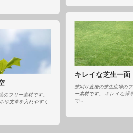
キレイな芝生一面
空
芝刈り直後の芝生広場の
ー素材です。 キレイな緑
葉のフリー素材です。
で…
ルや文章を入れやすく