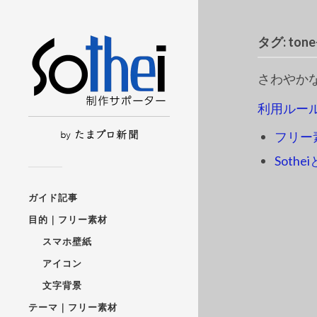
タグ:
ton
さわやか
利用ルー
フリー
Sothe
ガイド記事
目的｜フリー素材
スマホ壁紙
アイコン
文字背景
テーマ｜フリー素材