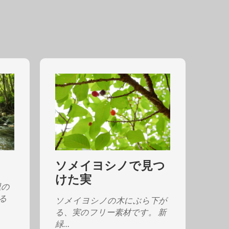
ソメイヨシノで見つ
けた実
里の
る
ソメイヨシノの木にぶら下が
る、実のフリー素材です。 新
緑…