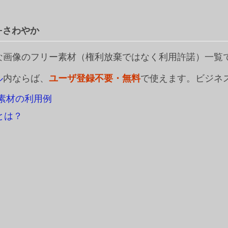
e-さわやか
な画像のフリー素材（権利放棄ではなく利用許諾）一覧
ル
内ならば、
ユーザ登録不要・無料
で使えます。ビジネ
素材の利用例
iとは？