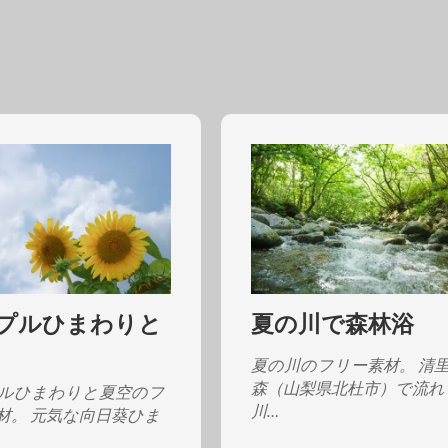
プルひまわりと
夏の川で森林浴
夏の川のフリー素材。 清
森（山梨県北杜市）で流れ
ルひまわりと夏空のフ
川…
材。 元気な向日葵ひま