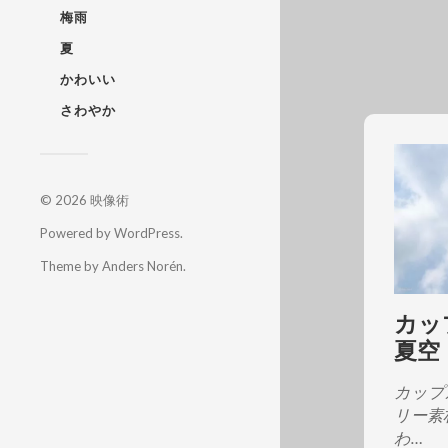
梅雨
夏
かわいい
さわやか
© 2026
映像術
Powered by
WordPress
.
Theme by
Anders Norén
.
カッ
夏空
カップ
リー素
わ…