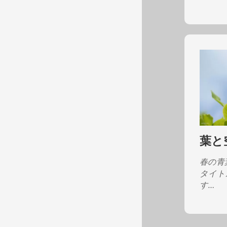
葉と
春の青
タイト
す…