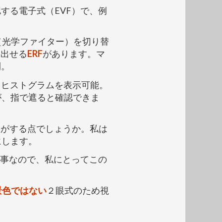
する電子式（EVF）で、例
。
（光学ファイター）を切り替
を出せる
ERF
があります。マ
利。
るヒストグラムを表示可能。
が、指で遮ると確認できま
じがする点でしょうか。私は
にします。
大事なので、私にとってこの
景色ではない
２眼式のため視