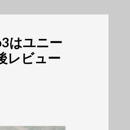
ro3はユニー
後レビュー