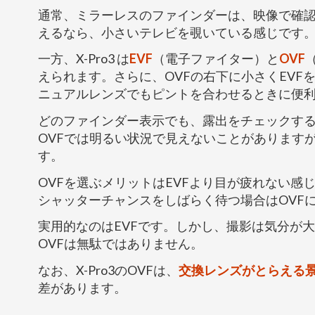
通常、ミラーレスのファインダーは、映像で確認
えるなら、小さいテレビを覗いている感じです
一方、X-Pro3 は
EVF
（電子ファイター）と
OVF
えられます。さらに、OVFの右下に小さくEVF
ニュアルレンズでもピントを合わせるときに便
どのファインダー表示でも、露出をチェックす
OVFでは明るい状況で見えないことがあります
す。
OVFを選ぶメリットはEVFより目が疲れない感
シャッターチャンスをしばらく待つ場合はOVF
実用的なのはEVFです。しかし、撮影は気分が
OVFは無駄ではありません。
なお、X-Pro3のOVFは、
交換レンズがとらえる
差があります。