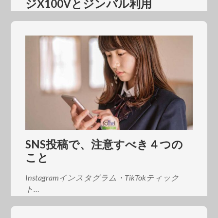
ジX100Vとジンバル利用
線路沿いの散歩動画を、映画っぽい動画にし
てみようと試作し…
SNS投稿で、注意すべき４つの
こと
Instagramインスタグラム・TikTokティック
ト…