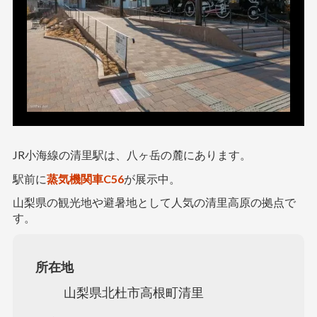
JR小海線の清里駅は、八ヶ岳の麓にあります。
駅前に
蒸気機関車C56
が展示中。
山梨県の観光地や避暑地として人気の清里高原の拠点で
す。
所在地
山梨県北杜市高根町清里