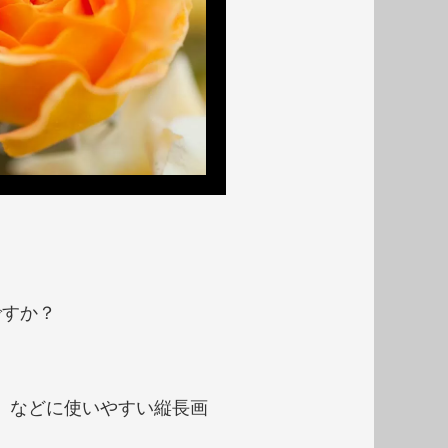
ですか？
）
などに使いやすい縦長画