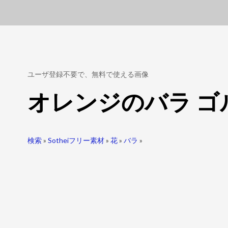
ユーザ登録不要で、無料で使える画像
オレンジのバラ ゴ
検索
»
Sotheiフリー素材
»
花
»
バラ
»