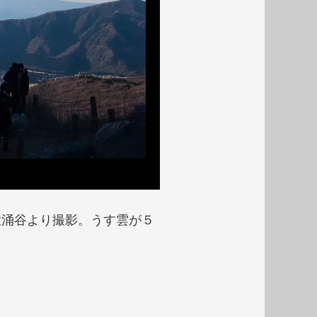
大涌谷より撮影。うす雲が５