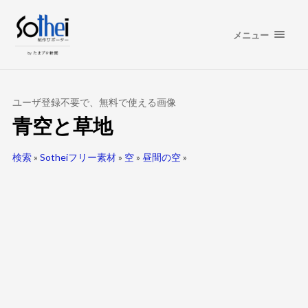
メニュー
ユーザ登録不要で、無料で使える画像
青空と草地
検索
»
Sotheiフリー素材
»
空
»
昼間の空
»