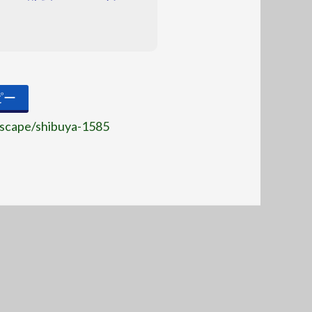
ピー
yscape/shibuya-1585