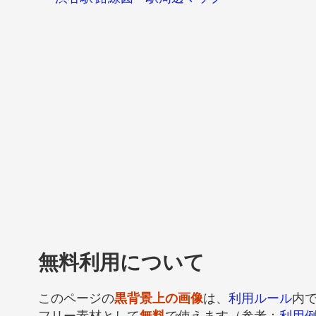
無料利用について
このページの
黒背景上の画像
は、
利用ルール
内
フリー素材として
無料
で使えます（参考：
利用