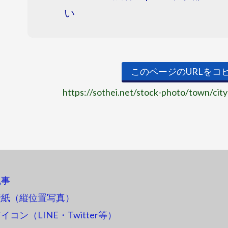
い
このページのURLをコ
https://sothei.net/stock-photo/town/cit
記事
壁紙（縦位置写真）
コン（LINE・Twitter等）