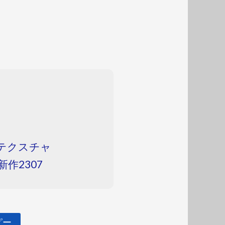
ン/テクスチャ
新作2307
ピー