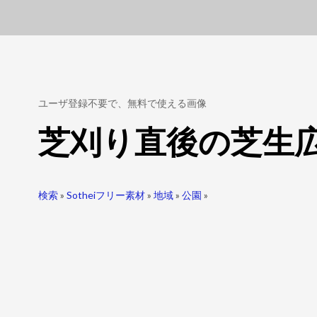
ユーザ登録不要で、無料で使える画像
芝刈り直後の芝生
検索
»
Sotheiフリー素材
»
地域
»
公園
»