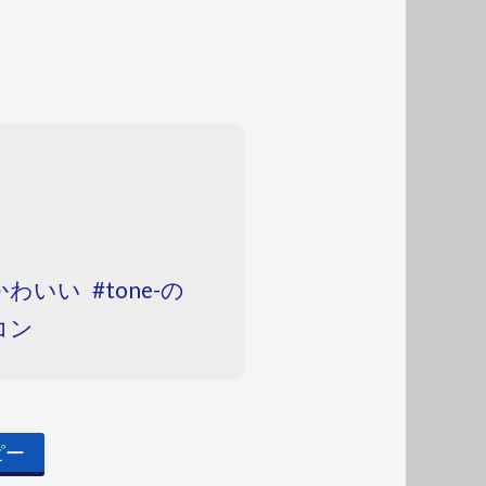
-かわいい
tone-の
コン
ピー